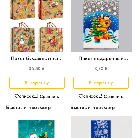
Пакет бумажный лам.
Пакет подарочный
с верев.ручками
2540 Лесник 100штуп
36,50
₽
3,30
₽
18*23*10 Новый год
20упкор
в ассортим. 10шт/уп
В корзину
В корзину
20уп/кор
список
список
Сравнить
Сравнить
Быстрый просмотр
Быстрый просмотр