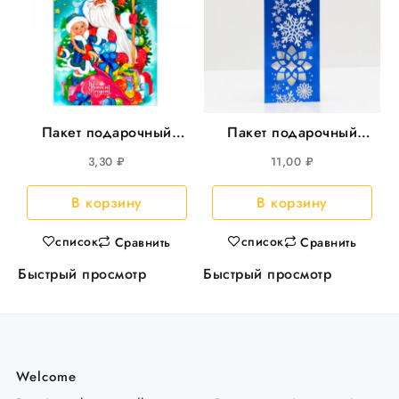
Пакет подарочный
Пакет подарочный
2540 Мешок
5070 Новый год
3,30
₽
11,00
₽
подарков 100штуп
“Снежинка” 100штуп
20упкор
5упкор
В корзину
В корзину
список
список
Сравнить
Сравнить
Быстрый просмотр
Быстрый просмотр
Welcome