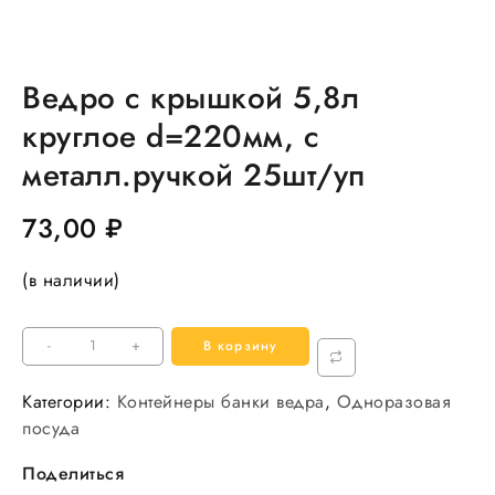
Ведро с крышкой 5,8л
круглое d=220мм, с
металл.ручкой 25шт/уп
73,00
₽
(в наличии)
Количество
-
+
В корзину
товара
Ведро
Категории:
Контейнеры банки ведра
,
Одноразовая
с
посуда
крышкой
Поделиться
5,8л