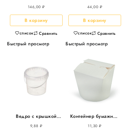
круглое прозрачное,
d-173 круглое 100шт/
146,00
₽
44,00
₽
d=300, 20шт/уп
уп Перинт
В корзину
В корзину
список
список
Сравнить
Сравнить
Быстрый просмотр
Быстрый просмотр
Ведро с крышкой
Контейнер бумажный
500мл круглое d-=112
(Чайна-бокс) 1000мл
9,88
₽
11,30
₽
100шт/кор
д/лапши 25шт/уп