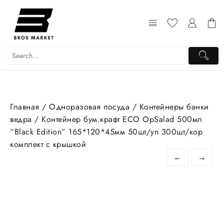
Перейти
к
содержимому
Главная
/
Одноразовая посуда
/
Контейнеры банки
ведра
/ Контейнер бум.крафт ECO OpSalad 500мл
“Black Edition” 165*120*45мм 50шт/уп 300шт/кор
комплект с крышкой
←
→