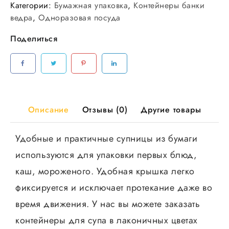
Контейнер
Категории:
Бумажная упаковка
,
Контейнеры банки
бум.крафт
ведра
,
Одноразовая посуда
ECO
Поделиться
OpSalad
500мл
"Black
Edition"
165*120*45мм
50шт/
Описание
Отзывы (0)
Другие товары
уп
300шт/
Удобные и практичные супницы из бумаги
кор
используются для упаковки первых блюд,
комплект
с
каш, мороженого. Удобная крышка легко
крышкой
фиксируется и исключает протекание даже во
время движения. У нас вы можете заказать
контейнеры для супа в лаконичных цветах