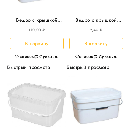
Ведро с крышкой
Ведро с крышкой
5,8л прямоуг
500мл круглое d-=112
110,00
₽
9,40
₽
293*198мм, с
200шт/кор
металл.ручкой 25шт/
В корзину
В корзину
уп
список
список
Сравнить
Сравнить
Быстрый просмотр
Быстрый просмотр