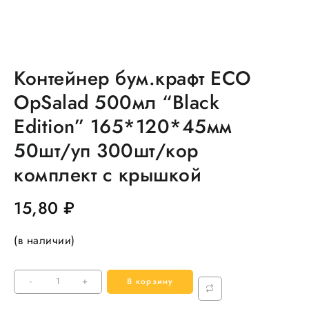
Контейнер бум.крафт ECO
OpSalad 500мл “Black
Edition” 165*120*45мм
50шт/уп 300шт/кор
комплект с крышкой
15,80
₽
(в наличии)
Количество
-
+
В корзину
товара