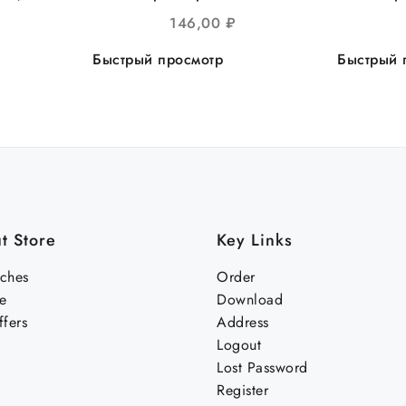
 пласт.
круглое прозрачное,
кру
146,00
₽
уп
d=300, 20шт/уп
метал
Быстрый просмотр
Быстрый 
t Store
Key Links
nches
Order
e
Download
fers
Address
Logout
Lost Password
Register