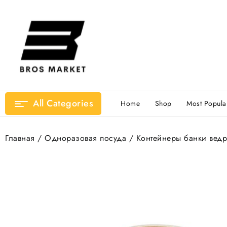
Перейти
к
содержимому
All Categories
Home
Shop
Most Popula
Главная
/
Одноразовая посуда
/
Контейнеры банки ведр