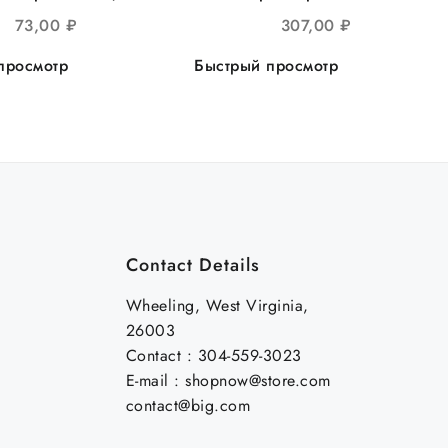
глое d=220мм, с
прямоугольное прозрачное
73,00
₽
307,00
₽
л.ручкой 25шт/уп
15шт/уп
просмотр
Быстрый просмотр
Contact Details
Wheeling, West Virginia,
26003
Contact : 304-559-3023
E-mail : shopnow@store.com
contact@big.com