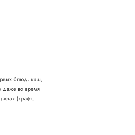
ервых блюд, каш,
е даже во время
ветах (крафт,