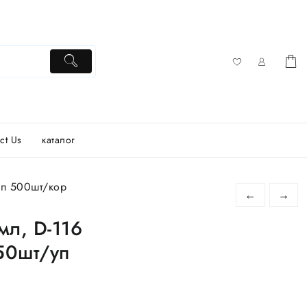
ct Us
каталог
уп 500шт/кор
←
→
мл, D-116
50шт/уп