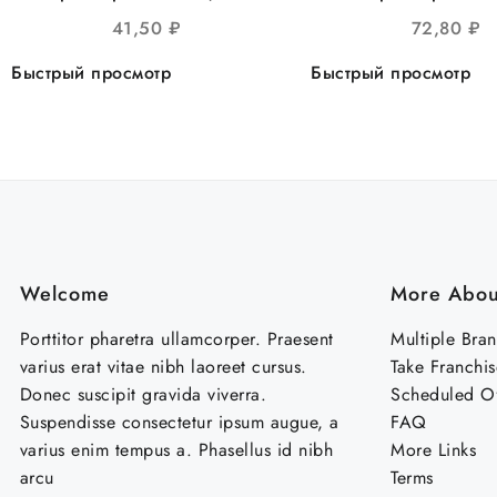
круглое 138шт/уп
круглое d=230мм, с
41,50
₽
72,80
₽
ручкой 35шт/
Быстрый просмотр
Быстрый просмотр
Welcome
More Abou
Porttitor pharetra ullamcorper. Praesent
Multiple Bra
varius erat vitae nibh laoreet cursus.
Take Franchis
Donec suscipit gravida viverra.
Scheduled Of
Suspendisse consectetur ipsum augue, a
FAQ
varius enim tempus a. Phasellus id nibh
More Links
arcu
Terms