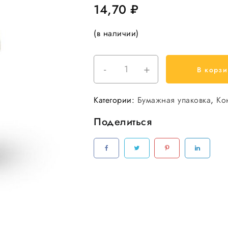
14,70
₽
(в наличии)
-
+
Количество
В корзи
товара
Контейнер
Категории:
Бумажная упаковка
,
Ко
бум.500мл,
D-
Поделиться
116
Крафт
(с
крышкой)
50шт/
уп
500шт/
кор