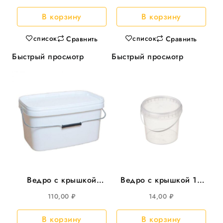
250*158мм, 35шт/уп
200шт/кор
В корзину
В корзину
список
список
Сравнить
Сравнить
Быстрый просмотр
Быстрый просмотр
Ведро с крышкой
Ведро с крышкой 1л
5,8л прямоуг
круглое , d=131мм
110,00
₽
14,00
₽
293*198мм, с
300шт/уп
металл.ручкой 25шт/
В корзину
В корзину