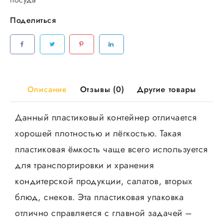
250мл
Поделиться
108*82
мм
Д-
Полимер
в
комплекте
Описание
Отзывы (0)
Другие товары
с
крышкой
Данный пластиковый контейнер отличается
100шт/
хорошей плотностью и лёгкостью. Такая
уп
1000шт/
пластиковая ёмкость чаще всего используется
кор
для транспортировки и хранения
кондитерской продукции, салатов, вторых
блюд, снеков. Эта пластиковая упаковка
отлично справляется с главной задачей –