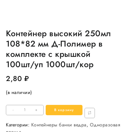
Контейнер высокий 250мл
108*82 мм Д-Полимер в
комплекте с крышкой
100шт/уп 1000шт/кор
2,80
₽
(в наличии)
Количество
-
+
В корзину
товара
Контейнер
Категории:
Контейнеры банки ведра
,
Одноразовая
высокий
посуда