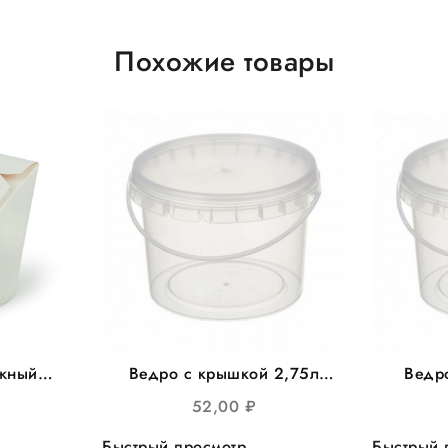
Похожие товары
ажный
Ведро с крышкой 2,75л
Ведр
0мл д/
круглое, d=173мм, 90шт/уп
круглое
52,00
₽
шт/уп
р
Быстрый просмотр
Быстрый 