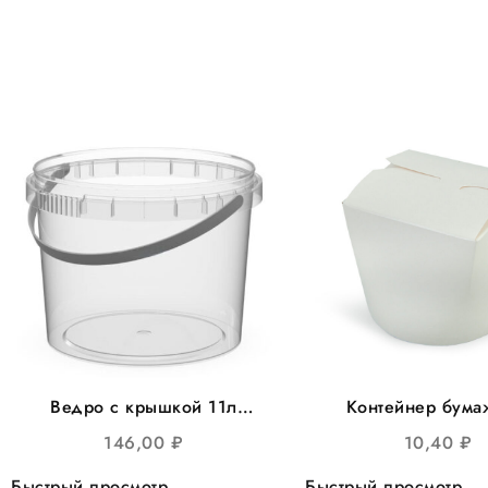
Ведро с крышкой 11л
Контейнер бум
круглое прозрачное,
(Чайна-бокс) 50
146,00
₽
10,40
₽
d=300, 20шт/уп
лапши Белый 35
420шт/кор
Быстрый просмотр
Быстрый просмотр