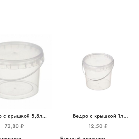
о с крышкой 5,8л
Ведро с крышкой 1л
 d=230мм, с пласт.
круглое , d=131мм 200шт/
72,80
₽
12,50
₽
учкой 35шт/уп
уп
просмотр
Быстрый просмотр