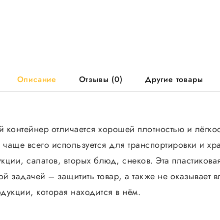
крышкой
100шт/
уп
1000
шт/
кор
Описание
Отзывы (0)
Другие товары
 контейнер отличается хорошей плотностью и лёгкос
ь чаще всего используется для транспортировки и хр
ции, салатов, вторых блюд, снеков. Эта пластикова
ой задачей – защитить товар, а также не оказывает 
одукции, которая находится в нём.