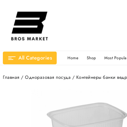
Перейти
к
содержимому
All Categories
Home
Shop
Most Popula
Главная
/
Одноразовая посуда
/
Контейнеры банки ведр