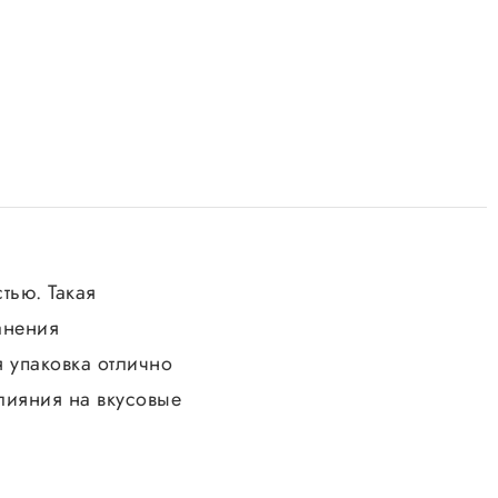
тью. Такая
анения
я упаковка отлично
влияния на вкусовые