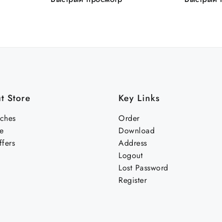
t Store
Key Links
nches
Order
e
Download
fers
Address
Logout
Lost Password
Register