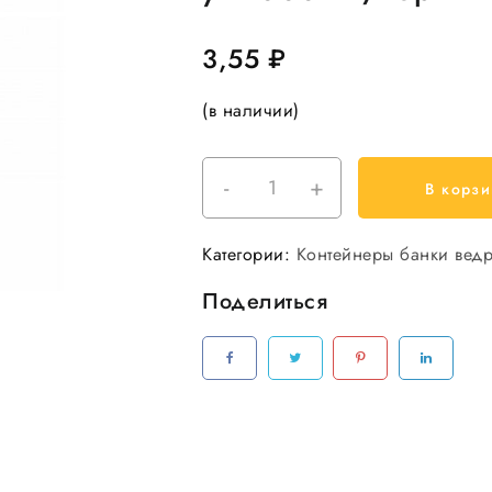
3,55
₽
(в наличии)
-
+
Количество
В корзи
товара
Контейнер
Категории:
Контейнеры банки вед
высокий
350
Поделиться
мл
108*82
мм
УПАКС
ЮНИТИ
комплект
с