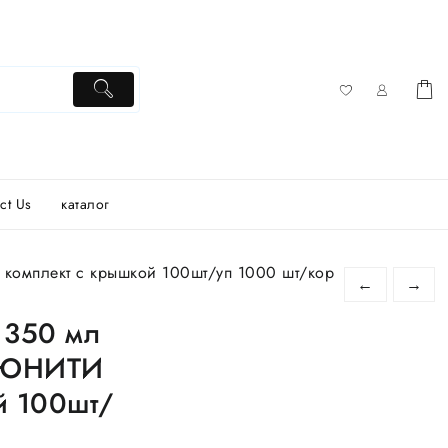
ct Us
каталог
омплект с крышкой 100шт/уп 1000 шт/кор
←
→
 350 мл
 ЮНИТИ
й 100шт/