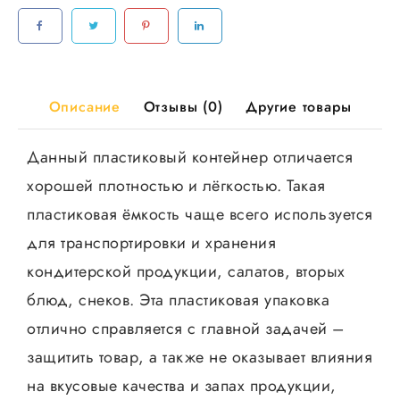
132*179
мм
ЮМТ,100шт/
уп
500
Описание
Отзывы (0)
Другие товары
шт/
кор
Данный пластиковый контейнер отличается
хорошей плотностью и лёгкостью. Такая
пластиковая ёмкость чаще всего используется
для транспортировки и хранения
кондитерской продукции, салатов, вторых
блюд, снеков. Эта пластиковая упаковка
отлично справляется с главной задачей –
защитить товар, а также не оказывает влияния
на вкусовые качества и запах продукции,