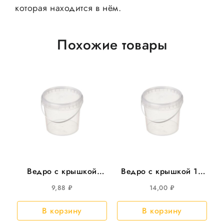
которая находится в нём.
Похожие товары
Ведро с крышкой
Ведро с крышкой 1л
500мл круглое d-=112
круглое , d=131мм
9,88
₽
14,00
₽
100шт/кор
300шт/уп
В корзину
В корзину