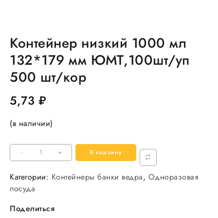
Контейнер низкий 1000 мл
132*179 мм ЮМТ,100шт/уп
500 шт/кор
5,73
₽
(в наличии)
Количество
-
+
В корзину
товара
Контейнер
Категории:
Контейнеры банки ведра
,
Одноразовая
низкий
посуда
1000
Поделиться
мл