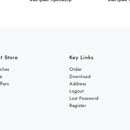
t Store
Key Links
nches
Order
e
Download
fers
Address
Logout
Lost Password
Register