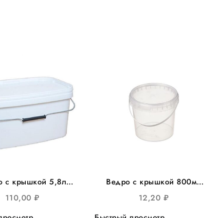
о с крышкой 5,8л
Ведро с крышкой 800мл
оуг 293*198мм, с
круглое d-131 325шт/кор
110,00
₽
12,20
₽
л.ручкой 25шт/уп
просмотр
Быстрый просмотр