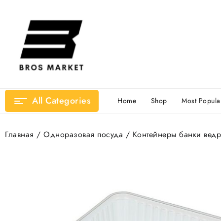
Перейти
к
содержимому
All Categories
Home
Shop
Most Popula
Главная
/
Одноразовая посуда
/
Контейнеры банки ведр