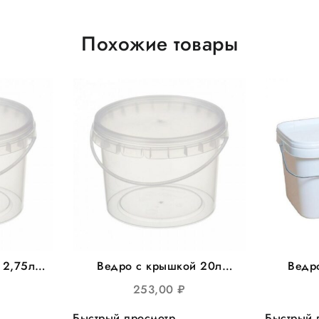
Похожие товары
 2,75л
Ведро с крышкой 20л
Ведр
 90шт/уп
круглое прозрачное 15шт/
прям
253,00
₽
уп
метал
Быстрый просмотр
Быстрый 