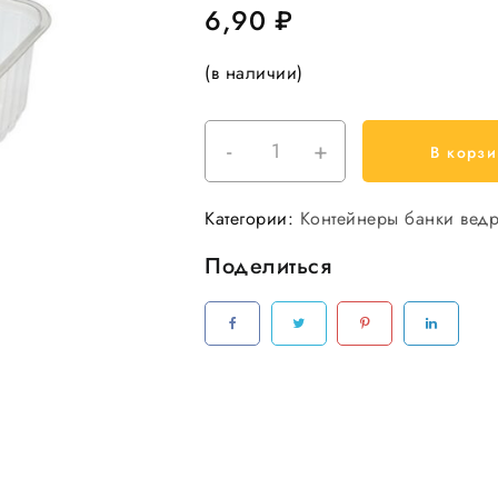
6,90
₽
(в наличии)
-
+
Количество
В корзи
товара
Контейнер
Категории:
Контейнеры банки вед
низкий
1000
Поделиться
мл
132*186мм
УПАКС
ЮНИТИ
100шт/
уп
500
шт/