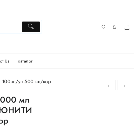
ct Us
каталог
100шт/уп 500 шт/кор
←
→
1000 мл
С ЮНИТИ
ор