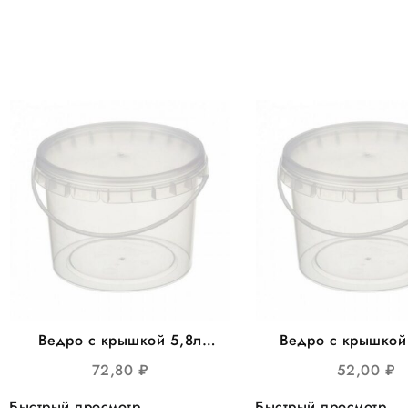
Ведро с крышкой 5,8л
Ведро с крышкой
круглое d=230мм, с пласт.
круглое, d=173мм,
72,80
₽
52,00
₽
ручкой 35шт/уп
Быстрый просмотр
Быстрый просмотр