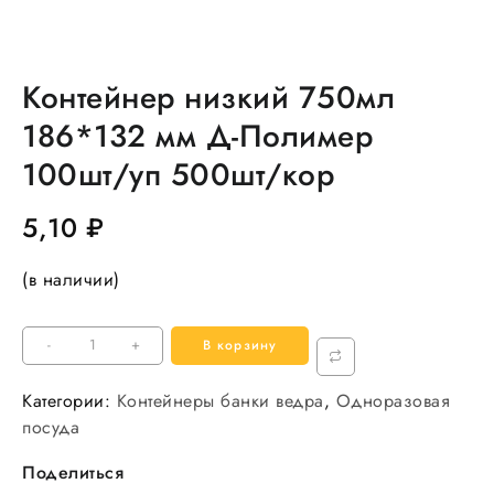
Контейнер низкий 750мл
186*132 мм Д-Полимер
100шт/уп 500шт/кор
5,10
₽
(в наличии)
Количество
-
+
В корзину
товара
Контейнер
Категории:
Контейнеры банки ведра
,
Одноразовая
низкий
посуда
750мл
Поделиться
186*132