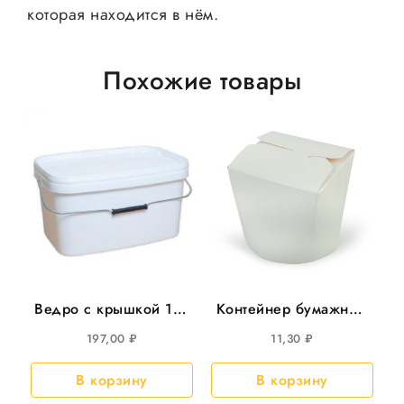
которая находится в нём.
Похожие товары
Ведро с крышкой 11л
Контейнер бумажный
прямоуг 366*243мм,
(Чайна-бокс) 1000мл
197,00
₽
11,30
₽
20шт/уп
д/лапши 25шт/уп
500шт/кор
В корзину
В корзину