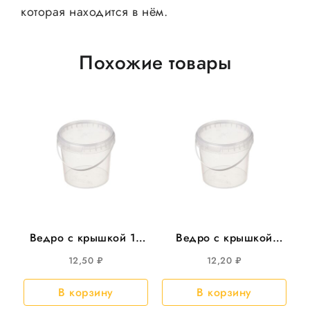
которая находится в нём.
Похожие товары
Ведро с крышкой 1л
Ведро с крышкой
круглое , d=131мм
800мл круглое d-131
12,50
₽
12,20
₽
200шт/уп
325шт/кор
В корзину
В корзину