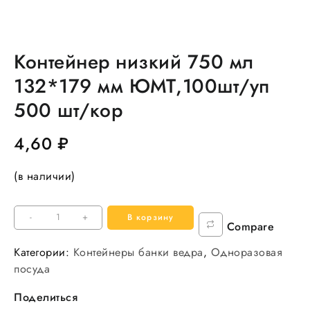
Контейнер низкий 750 мл
132*179 мм ЮМТ,100шт/уп
500 шт/кор
4,60
₽
(в наличии)
Количество
-
+
В корзину
Compare
товара
Контейнер
Категории:
Контейнеры банки ведра
,
Одноразовая
низкий
посуда
750
Поделиться
мл