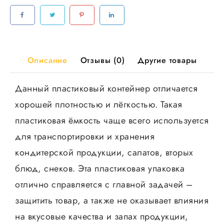
132*179
мм
ЮМТ,100шт/
уп
500
Описание
Отзывы (0)
Другие товары
шт/
кор
Данный пластиковый контейнер отличается
хорошей плотностью и лёгкостью. Такая
пластиковая ёмкость чаще всего используется
для транспортировки и хранения
кондитерской продукции, салатов, вторых
блюд, снеков. Эта пластиковая упаковка
отлично справляется с главной задачей –
защитить товар, а также не оказывает влияния
на вкусовые качества и запах продукции,