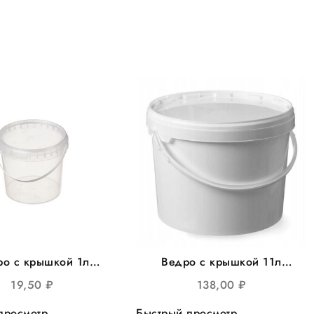
ро с крышкой 1л
Ведро с крышкой 11л
е , d=120мм 200шт/
круглое белое, d=300,
19,50
₽
138,00
₽
уп
20шт/уп
просмотр
Быстрый просмотр