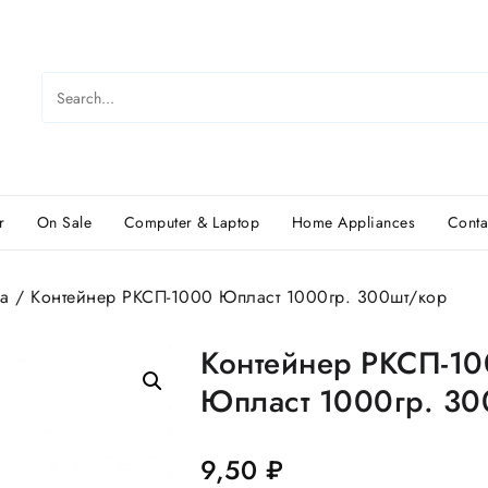
r
On Sale
Computer & Laptop
Home Appliances
Conta
а
/ Контейнер РКСП-1000 Юпласт 1000гр. 300шт/кор
Контейнер РКСП-1
Юпласт 1000гр. 30
9,50
₽