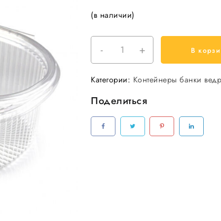
(в наличии)
-
+
Количество
В корзи
товара
Контейнер
Категории:
Контейнеры банки вед
РКСП-1000
Юпласт
Поделиться
1000гр.
300шт/
кор