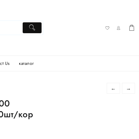
ct Us
каталог
←
→
000
0шт/кор