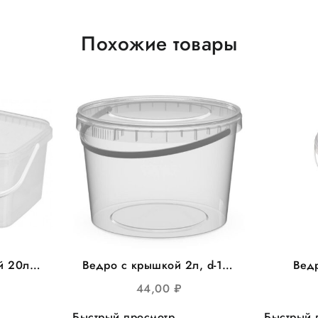
Похожие товары
й 20л
Ведро с крышкой 2л, d-173
Вед
зрачное
круглое 100шт/уп Перинт
кругло
44,00
₽
Быстрый просмотр
Быстрый 