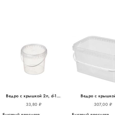
Ведро с крышкой 2л, d-170
Ведро с крышко
круглое 100шт/уп
прямоугольное про
33,80
₽
307,00
₽
15шт/уп
Быстрый просмотр
Быстрый просмотр