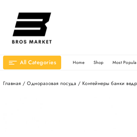
Перейти
к
содержимому
All Categories
Home
Shop
Most Popula
Главная
/
Одноразовая посуда
/
Контейнеры банки ведр