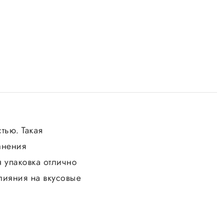
тью. Такая
анения
я упаковка отлично
влияния на вкусовые