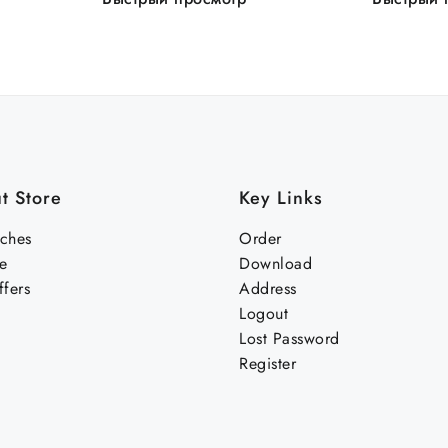
t Store
Key Links
nches
Order
e
Download
fers
Address
Logout
Lost Password
Register