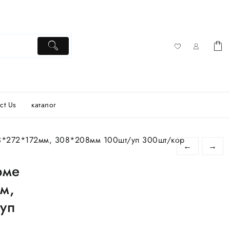
ct Us
каталог
3*272*172мм, 308*208мм 100шт/уп 300шт/кор
←
→
рме
м,
уп