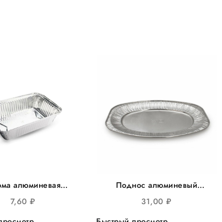
ма алюминевая
Поднос алюминевый
156*38мм, 880мл
351*235мм 25шт/уп
7,60
₽
31,00
₽
т/уп 600шт/кор
100шт/кор (410-011)
просмотр
Быстрый просмотр