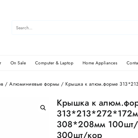
r
On Sale
Computer & Laptop
Home Appliances
Conta
ов
/
Алюминиевые формы
/ Крышка к алюм.форме 313*21
Крышка к алюм.фо
313*213*272*172м
308*208мм 100шт/
300шт/кор