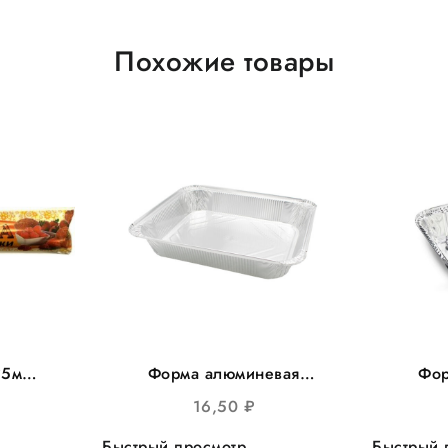
Похожие товары
*5м
Форма алюминевая
Фор
га д/
313*213*272*172мм, h44m
218*
16,50
₽
/кор
L край 2235мл 25шт/уп
100ш
300шт/кор
Быстрый просмотр
Быстрый 