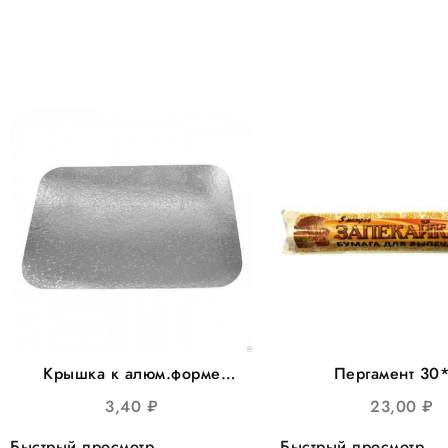
Крышка к алюм.форме
Пергамент 30
212*147*40мм, 207*142
Запекайка бума
3,40
₽
23,00
₽
100шт/уп 1000шт/кор
выпечки, 40шт
Быстрый просмотр
Быстрый просмотр