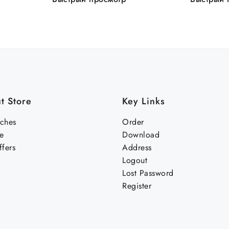
t Store
Key Links
nches
Order
e
Download
fers
Address
Logout
Lost Password
Register