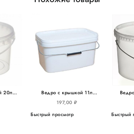
й 20л
Ведро с крышкой 11л
Ведро
е 15шт/
прямоуг 366*243мм, 20шт/
круг
197,00
₽
уп
d=
Быстрый просмотр
Быстрый 