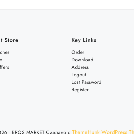
t Store
Key Links
nches
Order
e
Download
fers
Address
Logout
Lost Password
Register
ThemeHunk WordPress T
026 BROS MARKET
Сделано с