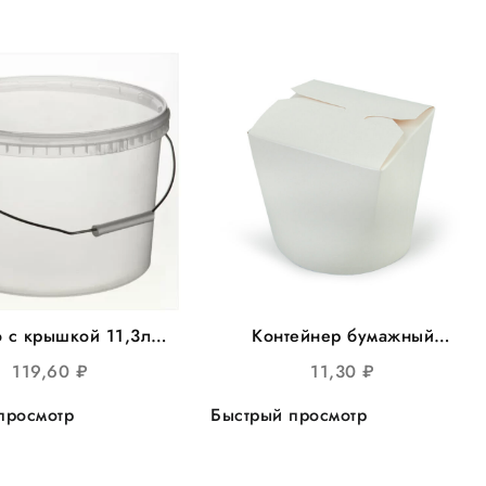
 с крышкой 11,3л
Контейнер бумажный
лое прозрачное,
(Чайна-бокс) 1000мл д/
119,60
₽
11,30
₽
290, 25шт/уп
лапши 25шт/уп 500шт/кор
просмотр
Быстрый просмотр