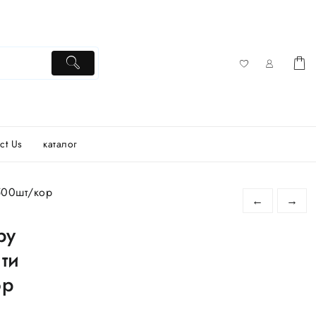
ct Us
каталог
500шт/кор
←
→
ру
ти
ор