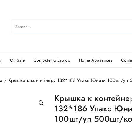
r
On Sale
Computer & Laptop
Home Appliances
Conta
а
/ Крышка к контейнеру 132*186 Упакс Юнити 100шт/уп 
Крышка к контейне
132*186 Упакс Юни
100шт/уп 500шт/к