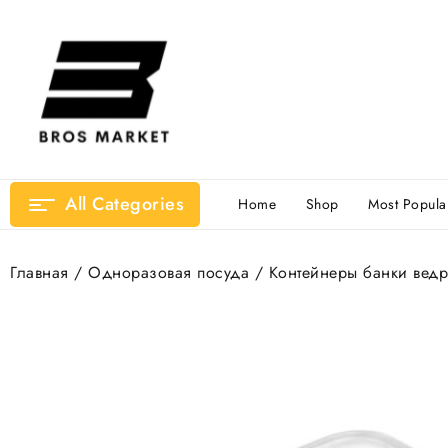
Перейти
к
содержимому
All Categories
Home
Shop
Most Popula
Главная
/
Одноразовая посуда
/
Контейнеры банки ведр