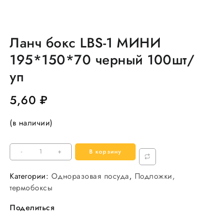
Ланч бокс LBS-1 МИНИ
195*150*70 черный 100шт/
уп
5,60
₽
(в наличии)
Количество
-
+
В корзину
товара
Ланч
Категории:
Одноразовая посуда
,
Подложки,
бокс
термобоксы
LBS-
Поделиться
1