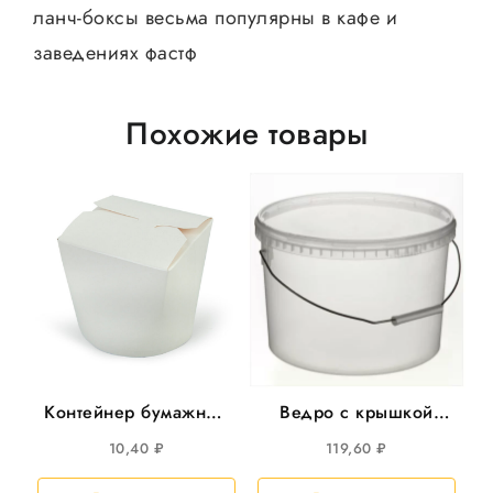
ланч-боксы весьма популярны в кафе и
заведениях фастф
Похожие товары
Контейнер бумажный
Ведро с крышкой
(Чайна-бокс) 500мл
11,3л круглое
10,40
₽
119,60
₽
д/лапши Белый
прозрачное, d=290,
35шт/уп 420шт/кор
25шт/уп