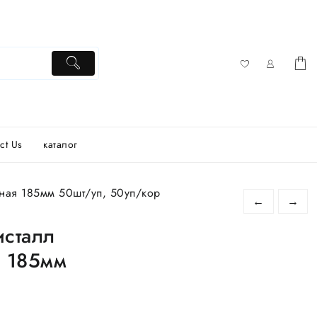
ct Us
каталог
ная 185мм 50шт/уп, 50уп/кор
←
→
исталл
я 185мм