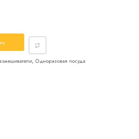
ну
размешиватели
,
Одноразовая посуда