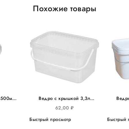
Похожие товары
 500мл
Ведро с крышкой 3,3л
Ведр
 d-=112 200шт/кор
прямоуг 250*158мм, 35шт/
прям
62,00
₽
уп
метал
Быстрый просмотр
Быстрый 