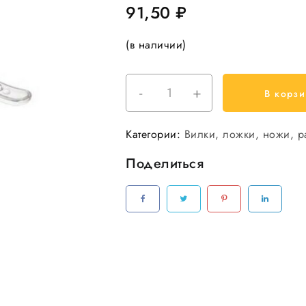
91,50
₽
(в наличии)
-
+
Количество
В корзи
товара
Ложка
Категории:
Вилки, ложки, ножи, 
столовая
Кристалл
Поделиться
компакт
прозрачная
185мм
50шт/
уп,
50уп/
кор