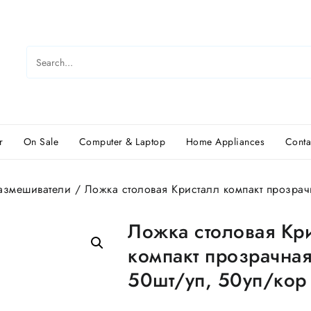
r
On Sale
Computer & Laptop
Home Appliances
Conta
азмешиватели
/ Ложка столовая Кристалл компакт прозрач
Ложка столовая Кр
компакт прозрачна
50шт/уп, 50уп/кор