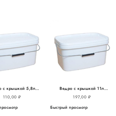
о с крышкой 5,8л
Ведро с крышкой 11л
оуг 293*198мм, с
прямоуг 366*243мм, 20шт/
110,00
₽
197,00
₽
л.ручкой 25шт/уп
уп
просмотр
Быстрый просмотр