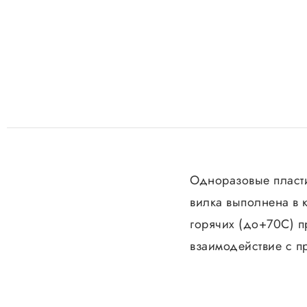
Одноразовые пласти
вилка выполнена в 
горячих (до+70С) п
взаимодействие с п