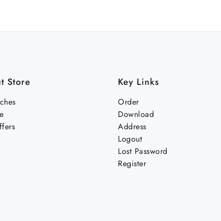
t Store
Key Links
nches
Order
e
Download
fers
Address
Logout
Lost Password
Register