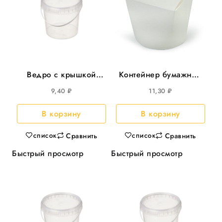
Ведро с крышкой
Контейнер бумажный
500мл круглое d-=112
(Чайна-бокс) 1000мл
9,40
₽
11,30
₽
200шт/кор
д/лапши 25шт/уп
500шт/кор
В корзину
В корзину
список
список
Сравнить
Сравнить
Быстрый просмотр
Быстрый просмотр