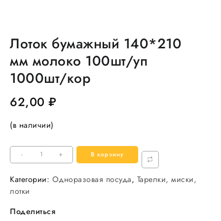
Лоток бумажный 140*210
мм молоко 100шт/уп
1000шт/кор
62,00
₽
(в наличии)
Количество
-
+
В корзину
товара
Лоток
Категории:
Одноразовая посуда
,
Тарелки, миски,
бумажный
лотки
140*210
Поделиться
мм