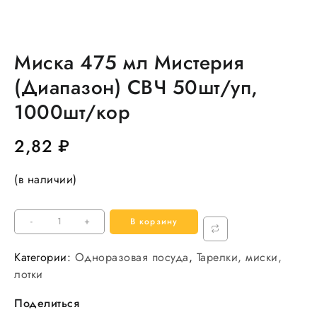
Миска 475 мл Мистерия
(Диапазон) СВЧ 50шт/уп,
1000шт/кор
2,82
₽
(в наличии)
Количество
-
+
В корзину
товара
Миска
Категории:
Одноразовая посуда
,
Тарелки, миски,
475
лотки
мл
Поделиться
Мистерия