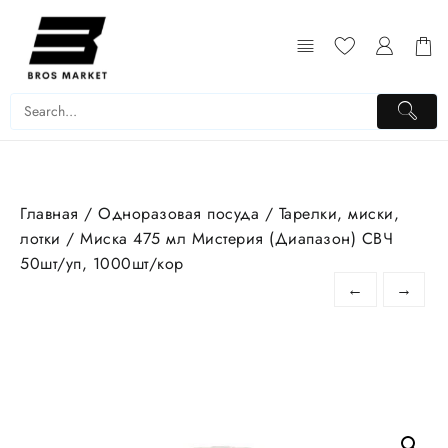
Перейти
к
содержимому
Главная
/
Одноразовая посуда
/
Тарелки, миски,
лотки
/ Миска 475 мл Мистерия (Диапазон) СВЧ
50шт/уп, 1000шт/кор
←
→