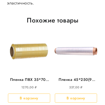
эластичность.
Похожие товары
Пленка ПВХ 35*700
Пленка 45*250(9)
CAST 8мкм
Идеал WЕ2
1270,00
₽
337,00
₽
белая.6рул/
кор(арт.190;8)
В корзину
В корзину