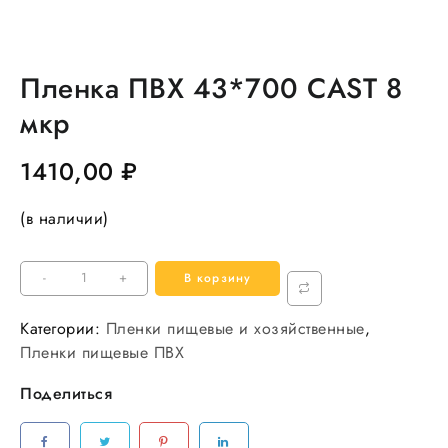
Пленка ПВХ 43*700 CAST 8
мкр
1410,00
₽
(в наличии)
Количество
-
+
В корзину
товара
Пленка
Категории:
Пленки пищевые и хозяйственные
,
ПВХ
Пленки пищевые ПВХ
43*700
Поделиться
CAST
8