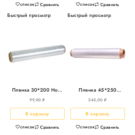
список
список
Сравнить
Сравнить
Быстрый просмотр
Быстрый просмотр
Пленка 30*200 Нова
Пленка 45*250
Ролл WT белая.
Идеал WT белая.
99,00
₽
245,00
₽
8рул/кор
7рул/кор(174;6)
В корзину
В корзину
список
список
Сравнить
Сравнить