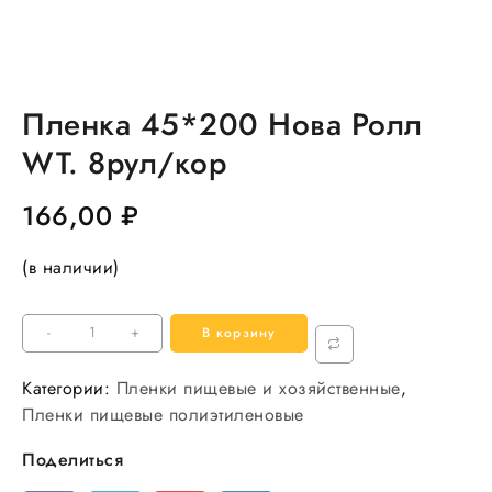
Пленка 45*200 Нова Ролл
WT. 8рул/кор
166,00
₽
(в наличии)
Количество
-
+
В корзину
товара
Пленка
Категории:
Пленки пищевые и хозяйственные
,
45*200
Пленки пищевые полиэтиленовые
Нова
Поделиться
Ролл