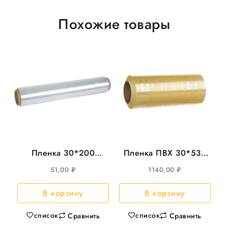
Похожие товары
Пленка 30*200
Пленка ПВХ 30*530
“UNITA” белая. 6рул/
Cast 9мкм
51,00
₽
1140,00
₽
кор
(05309;160)
В корзину
В корзину
список
список
Сравнить
Сравнить