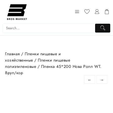
Перейти
к
содержимому
Главная
/
Пленки пищевые и
хозяйственные
/
Пленки пищевые
полиэтиленовые
/ Пленка 45*200 Нова Ролл WT.
8рул/кор
←
→