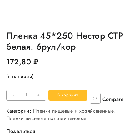
Пленка 45*250 Нестор СТР
белая. 6рул/кор
172,80
₽
(в наличии)
Количество
-
+
В корзину
Compare
товара
Пленка
Категории:
Пленки пищевые и хозяйственные
,
45*250
Пленки пищевые полиэтиленовые
Нестор
Поделиться
СТР