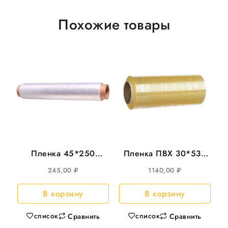
Похожие товары
Пленка 45*250
Пленка ПВХ 30*530
Идеал WT белая.
Cast 9мкм
245,00
₽
1140,00
₽
7рул/кор(174;6)
(05309;160)
В корзину
В корзину
список
список
Сравнить
Сравнить