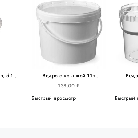
л, d-170
Ведро с крышкой 11л
Ведр
/уп
круглое белое, d=300,
круг
138,00
₽
20шт/уп
d=
Быстрый просмотр
Быстрый 