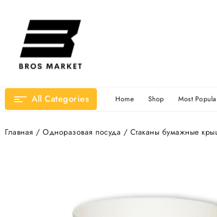
Перейти
к
содержимому
All Categories
Home
Shop
Most Popula
Главная
/
Одноразовая посуда
/
Стаканы бумажные кры