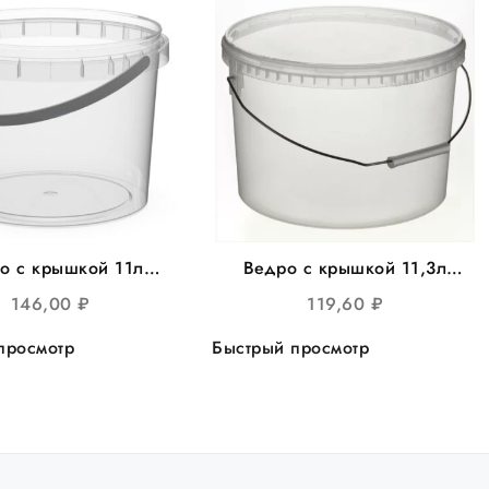
о с крышкой 11л
Ведро с крышкой 11,3л
лое прозрачное,
круглое прозрачное,
146,00
₽
119,60
₽
300, 20шт/уп
d=290, 25шт/уп
просмотр
Быстрый просмотр