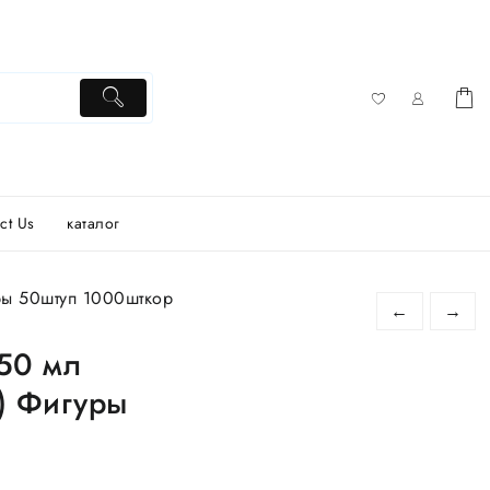
ct Us
каталог
ры 50штуп 1000шткор
←
→
50 мл
ю) Фигуры