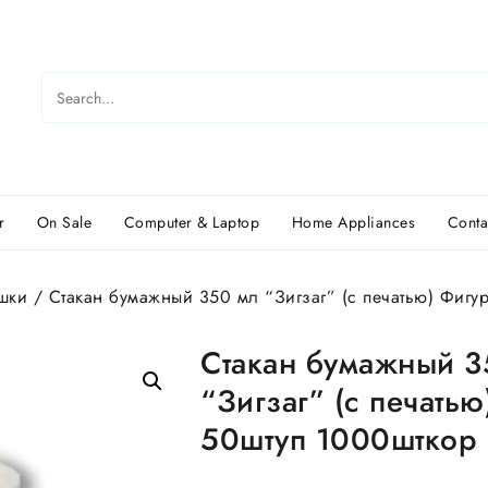
r
On Sale
Computer & Laptop
Home Appliances
Conta
шки
/ Стакан бумажный 350 мл “Зигзаг” (с печатью) Фигу
Стакан бумажный 3
“Зигзаг” (с печать
50штуп 1000шткор