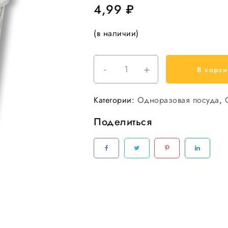
4,99
₽
(в наличии)
-
+
Количество
В корзи
товара
Стакан
Категории:
Одноразовая посуда
,
бумажный
350
Поделиться
мл
"Зигзаг"
(с
печатью)
Фигуры
50штуп
1000шткор