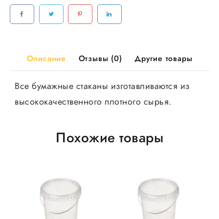
белый
2-
х
сл
18шт/
Описание
Отзывы (0)
Другие товары
уп
360шт/
Все бумажные стаканы изготавливаются из
кор
высококачественного плотного сырья.
Похожие товары