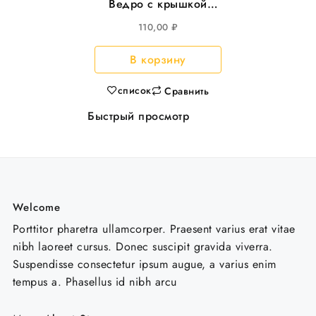
Ведро с крышкой
5,8л прямоуг
110,00
₽
293*198мм, с
металл.ручкой 25шт/
В корзину
уп
список
Сравнить
Быстрый просмотр
Welcome
Porttitor pharetra ullamcorper. Praesent varius erat vitae
nibh laoreet cursus. Donec suscipit gravida viverra.
Suspendisse consectetur ipsum augue, a varius enim
tempus a. Phasellus id nibh arcu