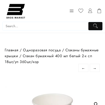
Перейти
к
содержимому
Главная
/
Одноразовая посуда
/
Стаканы бумажные
крышки
/ Стакан бумажный 400 мл белый 2-х сл
18шт/уп 360шт/кор
←
→