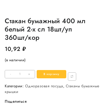
Стакан бумажный 400 мл
белый 2-х сл 18шт/уп
360шт/кор
10,92
₽
(в наличии)
Количество
-
+
В корзину
товара
Стакан
Категории:
Одноразовая посуда
,
Стаканы бумажные
бумажный
крышки
400
Поделиться
мл