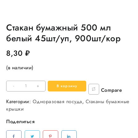
Стакан бумажный 500 мл
белый 45шт/уп, 900шт/кор
8,30
₽
(в наличии)
Количество
-
+
В корзину
Compare
товара
Стакан
Категории:
Одноразовая посуда
,
Стаканы бумажные
бумажный
крышки
500
Поделиться
мл
белый