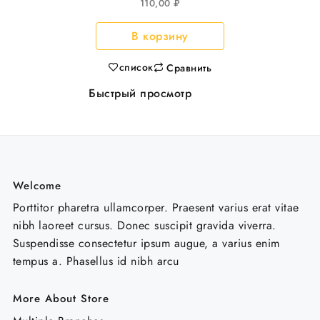
110,00
₽
293*198мм, с
металл.ручкой 25шт/
В корзину
уп
список
Сравнить
Быстрый просмотр
Welcome
Porttitor pharetra ullamcorper. Praesent varius erat vitae
nibh laoreet cursus. Donec suscipit gravida viverra.
Suspendisse consectetur ipsum augue, a varius enim
tempus a. Phasellus id nibh arcu
More About Store