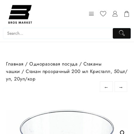
Перейти
к
содержимому
Главная
/
Одноразовая посуда
/
Стаканы
чашки
/ Стакан прозрачный 200 мл Кристалл, 50шт/
уп, 20уп/кор
←
→