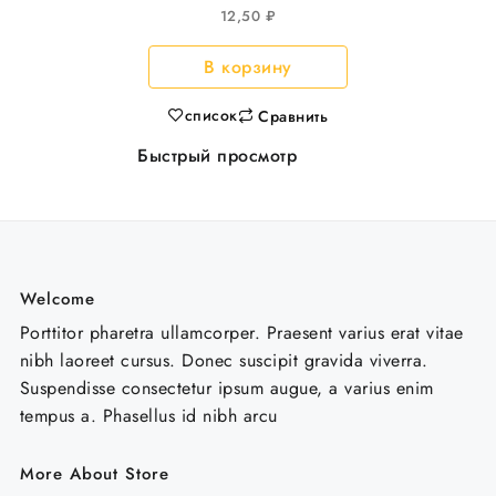
круглое , d=131мм
12,50
₽
200шт/уп
В корзину
список
Сравнить
Быстрый просмотр
Welcome
Porttitor pharetra ullamcorper. Praesent varius erat vitae
nibh laoreet cursus. Donec suscipit gravida viverra.
Suspendisse consectetur ipsum augue, a varius enim
tempus a. Phasellus id nibh arcu
More About Store