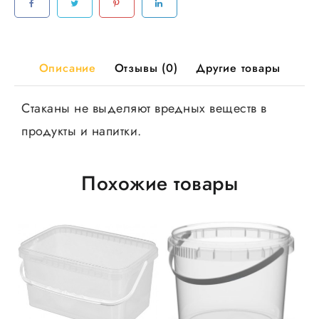
Кристалл,
50шт/
уп,
20уп/
Описание
Отзывы (0)
Другие товары
кор
Стаканы не выделяют вредных веществ в
продукты и напитки.
Похожие товары