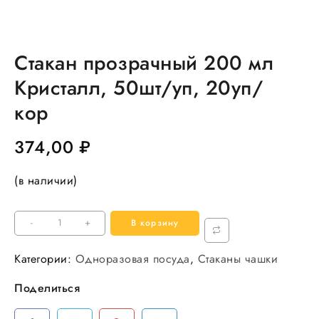
Стакан прозрачный 200 мл
Кристалл, 50шт/уп, 20уп/
кор
374,00
₽
(в наличии)
Количество
-
+
В корзину
товара
Стакан
Категории:
Одноразовая посуда
,
Стаканы чашки
прозрачный
Поделиться
200
мл