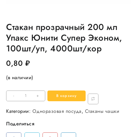
Стакан прозрачный 200 мл
Упакс Юнити Супер Эконом,
100шт/уп, 4000шт/кор
0,80
₽
(в наличии)
Количество
-
+
В корзину
товара
Стакан
Категории:
Одноразовая посуда
,
Стаканы чашки
прозрачный
Поделиться
200
мл