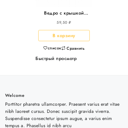
Ведро с крышкой
3,25л круглое,
59,50
₽
d=195мм, 45шт/уп
В корзину
список
Сравнить
Быстрый просмотр
Welcome
Porttitor pharetra ullamcorper. Praesent varius erat vitae
nibh laoreet cursus. Donec suscipit gravida viverra.
Suspendisse consectetur ipsum augue, a varius enim
tempus a. Phasellus id nibh arcu