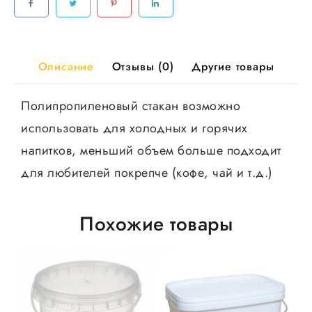
Упакс
Юнити
Супер
Эконом,
Описание
Отзывы (0)
Другие товары
100шт/
уп,
Полипропиленовый стакан возможно
4000шт/
использовать для холодных и горячих
кор
напитков, меньший объем больше подходит
для любителей покрепче (кофе, чай и т.д.)
Похожие товары