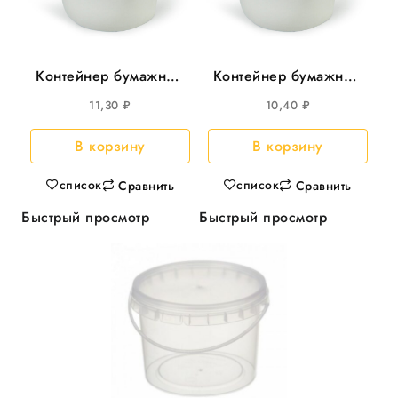
Контейнер бумажный
Контейнер бумажный
(Чайна-бокс) 1000мл
(Чайна-бокс) 500мл
11,30
₽
10,40
₽
д/лапши 25шт/уп
д/лапши Белый
500шт/кор
35шт/уп 420шт/кор
В корзину
В корзину
список
список
Сравнить
Сравнить
Быстрый просмотр
Быстрый просмотр