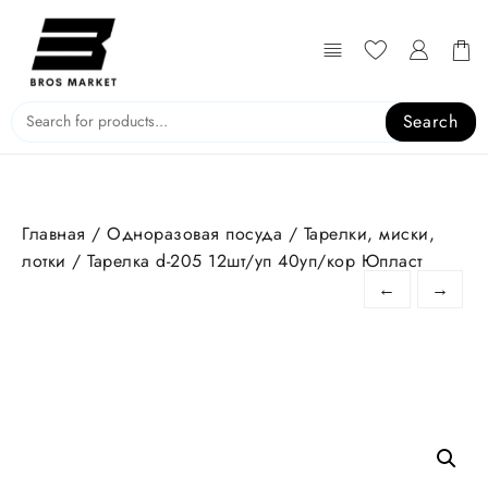
Перейти
к
содержимому
Search
Главная
/
Одноразовая посуда
/
Тарелки, миски,
лотки
/ Тарелка d-205 12шт/уп 40уп/кор Юпласт
←
→