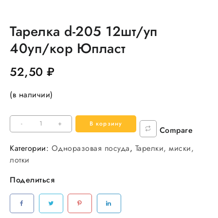
Тарелка d-205 12шт/уп
40уп/кор Юпласт
52,50
₽
(в наличии)
Количество
-
+
В корзину
Compare
товара
Тарелка
Категории:
Одноразовая посуда
,
Тарелки, миски,
d-
лотки
205
Поделиться
12шт/
уп
40уп/