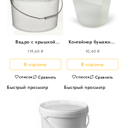
Ведро с крышкой
Контейнер бумажный
11,3л круглое
(Чайна-бокс) 500мл
119,60
₽
10,40
₽
прозрачное, d=290,
д/лапши Белый
25шт/уп
35шт/уп 420шт/кор
В корзину
В корзину
список
список
Сравнить
Сравнить
Быстрый просмотр
Быстрый просмотр