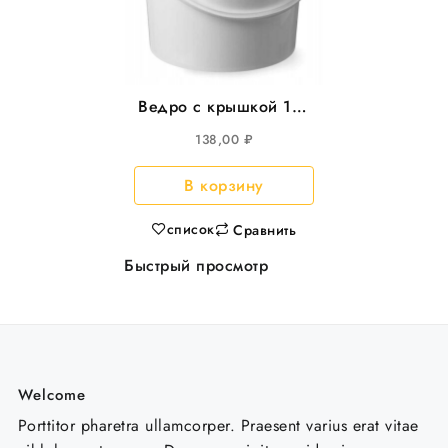
Ведро с крышкой 11л
круглое белое,
138,00
₽
d=300, 20шт/уп
В корзину
список
Сравнить
Быстрый просмотр
Welcome
Porttitor pharetra ullamcorper. Praesent varius erat vitae