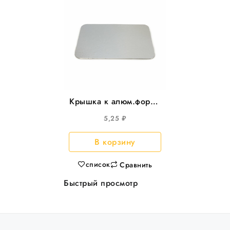
Крышка к алюм.форме
313*213*272*172мм,
5,25
₽
308*208мм 100шт/уп
300шт/кор
В корзину
список
Сравнить
Быстрый просмотр