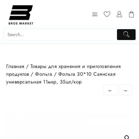
Перейти
к
содержимому
Главная
/
Товары для хранения и приготовления
продуктов
/
Фольга
/ Фольга 30*10 Саянская
универсальная 11мкр, 35шт/кор
←
→