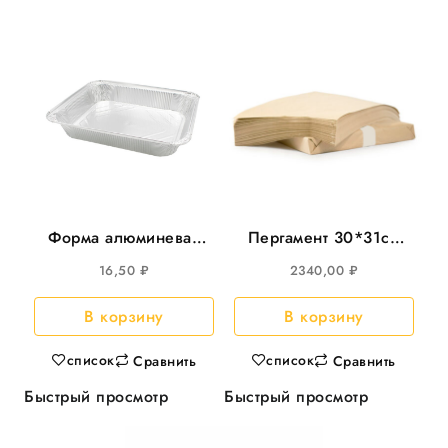
Форма алюминевая
Пергамент 30*31см
313*213*272*172мм,
листовой (10кг)
16,50
₽
2340,00
₽
h44m L край 2235мл
1870л/кор
25шт/уп 300шт/кор
В корзину
В корзину
список
список
Сравнить
Сравнить
Быстрый просмотр
Быстрый просмотр