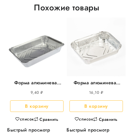
Похожие товары
Форма алюминевая
Форма алюминевая
210*148мм, дно
225*175*35мм,1040мл
9,40
₽
16,10
₽
174*104мм 780мл
25шт/уп 400шт/кор
100шт/уп 600шт/кор
В корзину
В корзину
список
список
Сравнить
Сравнить
Быстрый просмотр
Быстрый просмотр