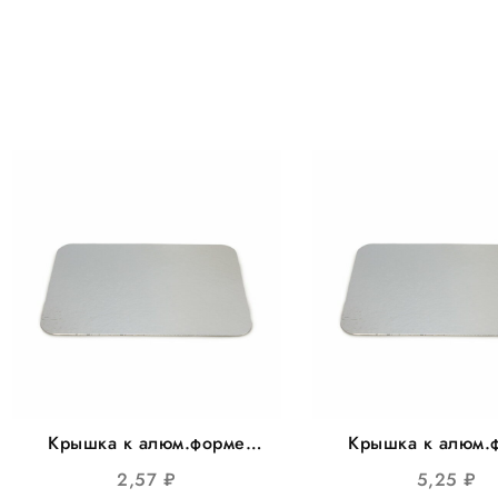
Крышка к алюм.форме
Крышка к алюм.
218*156*38мм, 213*150мм
313*213*272*1
2,57
₽
5,25
₽
100шт/уп 600шт/кор
308*208мм 100