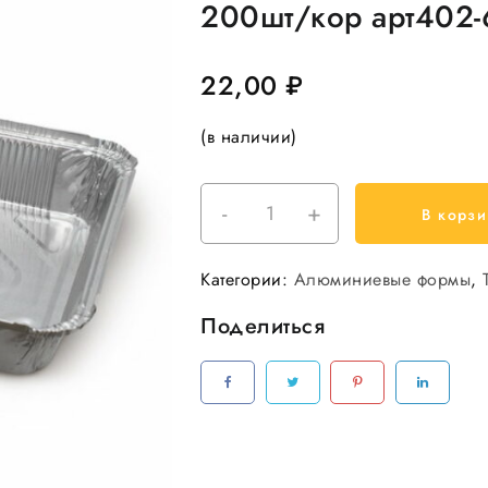
200шт/кор арт402-
22,00
₽
(в наличии)
-
+
Количество
В корзи
товара
Форма
Категории:
Алюминиевые формы
,
алюминевая
322*255*272*172мм,
Поделиться
h51m
L
край
3180мл
25шт/
уп