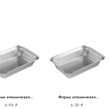
ма алюминевая
Форма алюминевая
190 дно 210*145
225*180 дно 193*145мм
6,90
₽
6,30
₽
1700мл 100шт/уп
высота 24мм 1000мл