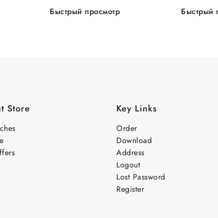
кор
Быстрый просмотр
Быстрый 
t Store
Key Links
nches
Order
e
Download
fers
Address
Logout
Lost Password
Register