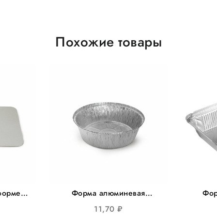
Похожие товары
форме
Форма алюминевая
Фор
72мм,
205*167мм, круглая
225*
11,70
₽
шт/уп
1405мл 20шт/уп 400шт/
h50мм