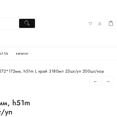
ct Us
каталог
72*172мм, h51m L край 3180мл 25шт/уп 200шт/кор
←
→
мм, h51m
т/уп