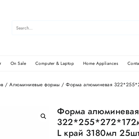
r
On Sale
Computer & Laptop
Home Appliances
Conta
ов
/
Алюминиевые формы
/ Форма алюминевая 322*255*2
Форма алюминевая
322*255*272*172
L край 3180мл 25ш