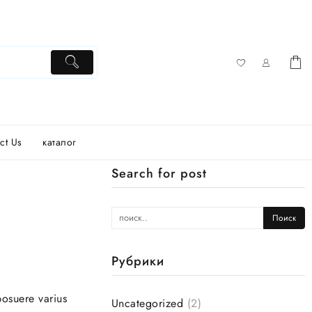
ct Us
каталог
Search for post
Рубрики
posuere varius
Uncategorized
(2)