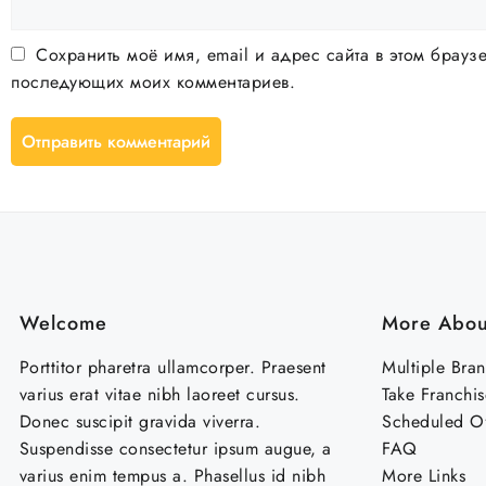
Сохранить моё имя, email и адрес сайта в этом брауз
последующих моих комментариев.
Welcome
More Abou
Porttitor pharetra ullamcorper. Praesent
Multiple Bra
varius erat vitae nibh laoreet cursus.
Take Franchis
Donec suscipit gravida viverra.
Scheduled Of
Suspendisse consectetur ipsum augue, a
FAQ
varius enim tempus a. Phasellus id nibh
More Links