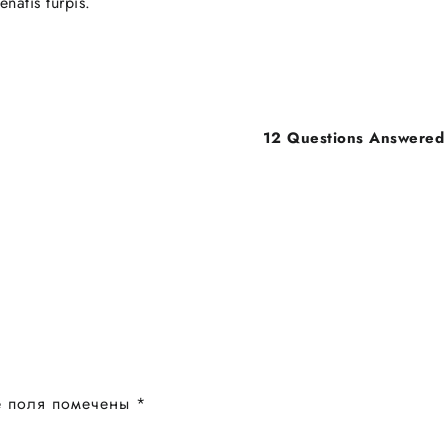
natis turpis.
12 Questions Answered 
е поля помечены
*