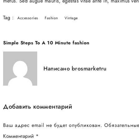
metus. Sed augue mauris, egestas vitae ante in, maximus vene
Tag :
Accessories
Fashion
Vintage
Simple Steps To A 10 Minute fashion
Написано
brosmarketru
Добавить комментарий
Ваш адрес email не будет опубликован.
Обязательны
Комментарий
*