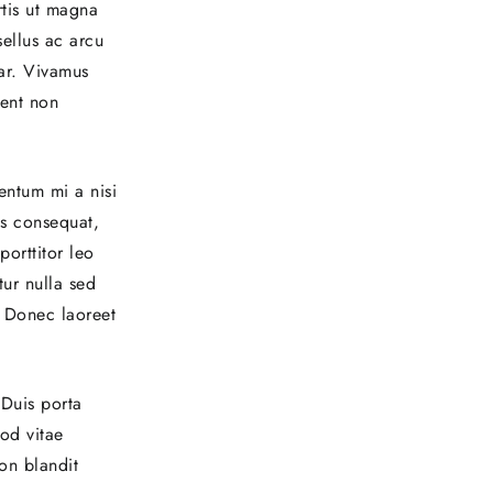
rtis ut magna
sellus ac arcu
nar. Vivamus
sent non
entum mi a nisi
us consequat,
porttitor leo
tur nulla sed
. Donec laoreet
 Duis porta
mod vitae
non blandit