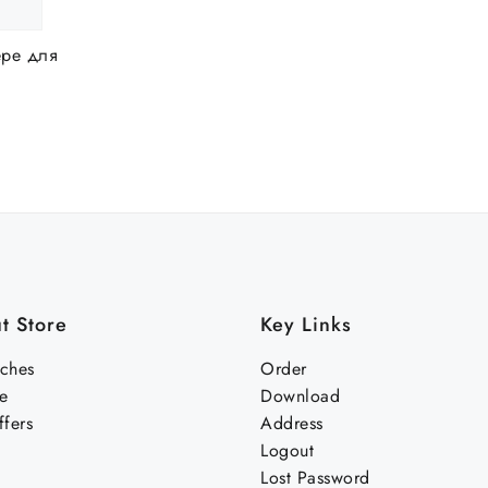
ере для
t Store
Key Links
nches
Order
e
Download
fers
Address
Logout
Lost Password