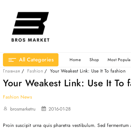
All Categories
Home
Shop
Most Popula
Главная
Fashion
Your Weakest Link: Use It To fashion
Your Weakest Link: Use It To 
Fashion
News
brosmarketru
2016-01-28
Proin suscipit urna quis pharetra vestibulum. Sed fermentum a