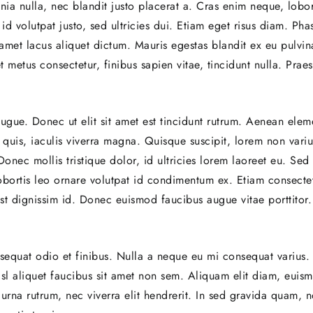
nia nulla, nec blandit justo placerat a. Cras enim neque, lobo
id volutpat justo, sed ultricies dui. Etiam eget risus diam. Pha
 amet lacus aliquet dictum. Mauris egestas blandit ex eu pulvi
metus consectetur, finibus sapien vitae, tincidunt nulla. Prae
 augue. Donec ut elit sit amet est tincidunt rutrum. Aenean elem
 quis, iaculis viverra magna. Quisque suscipit, lorem non vari
onec mollis tristique dolor, id ultricies lorem laoreet eu. Sed 
 lobortis leo ornare volutpat id condimentum ex. Etiam consecte
t dignissim id. Donec euismod faucibus augue vitae porttitor
onsequat odio et finibus. Nulla a neque eu mi consequat varius.
 nisl aliquet faucibus sit amet non sem. Aliquam elit diam, euis
 urna rutrum, nec viverra elit hendrerit. In sed gravida quam, 