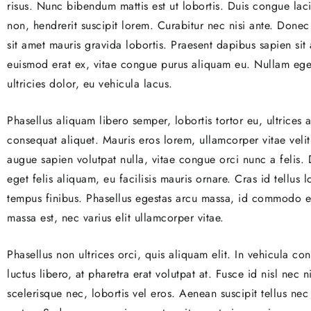
risus. Nunc bibendum mattis est ut lobortis. Duis congue laci
non, hendrerit suscipit lorem. Curabitur nec nisi ante. Donec 
sit amet mauris gravida lobortis. Praesent dapibus sapien sit
euismod erat ex, vitae congue purus aliquam eu. Nullam eget 
ultricies dolor, eu vehicula lacus.
Phasellus aliquam libero semper, lobortis tortor eu, ultrices
consequat aliquet. Mauris eros lorem, ullamcorper vitae velit
augue sapien volutpat nulla, vitae congue orci nunc a felis. D
eget felis aliquam, eu facilisis mauris ornare. Cras id tellus
tempus finibus. Phasellus egestas arcu massa, id commodo es
massa est, nec varius elit ullamcorper vitae.
Phasellus non ultrices orci, quis aliquam elit. In vehicula c
luctus libero, at pharetra erat volutpat at. Fusce id nisl nec
scelerisque nec, lobortis vel eros. Aenean suscipit tellus nec